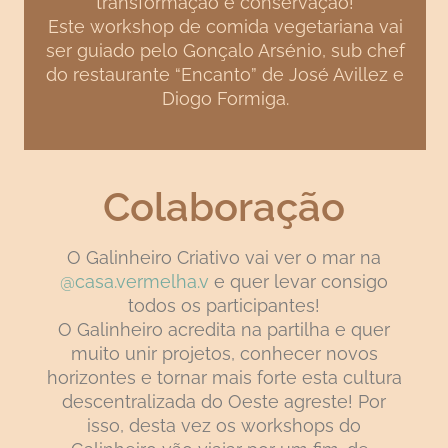
transformação e conservação!
Este workshop de comida vegetariana vai
ser guiado pelo Gonçalo Arsénio, sub chef
do restaurante “Encanto” de José Avillez e
Diogo Formiga.
Colaboração
O Galinheiro Criativo vai ver o mar na
@casa.vermelha.v
e quer levar consigo
todos os participantes!
O Galinheiro acredita na partilha e quer
muito unir projetos, conhecer novos
horizontes e tornar mais forte esta cultura
descentralizada do Oeste agreste! Por
isso, desta vez os workshops do