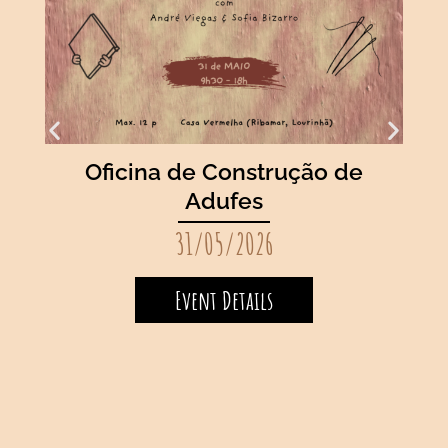
Oficina de Construção de
Adufes
A
31/05/2026
Event Details