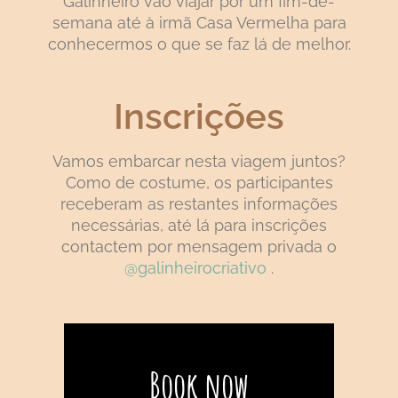
Galinheiro vão viajar por um fim-de-
semana até à irmã Casa Vermelha para
conhecermos o que se faz lá de melhor.
Inscrições
Vamos embarcar nesta viagem juntos?
Como de costume, os participantes
receberam as restantes informações
necessárias, até lá para inscrições
contactem por mensagem privada o
@galinheirocriativo
.
Book now