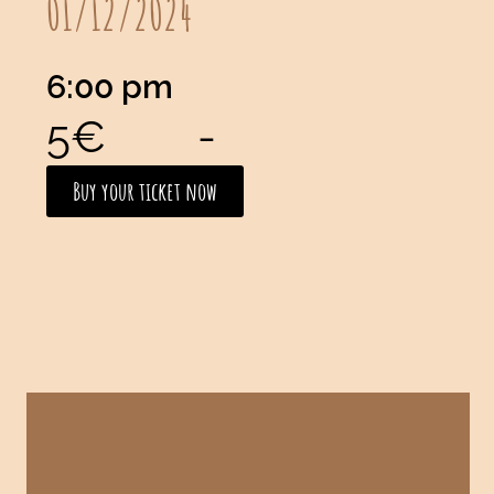
01/12/2024
6:00 pm
5€
-
Buy your ticket now