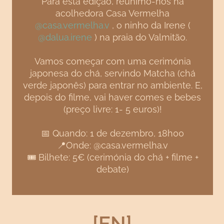
Para esta edição, reunimo-nos na
acolhedora Casa Vermelha
@casa.vermelha.v
, o ninho da Irene (
@dalua.irene
) na praia do Valmitão.
Vamos começar com uma cerimónia
japonesa do chá, servindo Matcha (chá
verde japonês) para entrar no ambiente. E,
depois do filme, vai haver comes e bebes
(preço livre: 1- 5 euros)!
📅 Quando: 1 de dezembro, 18h00
📍Onde: @casa.vermelha.v
🎟 Bilhete: 5€ (cerimónia do chá + filme +
debate)
[EN]