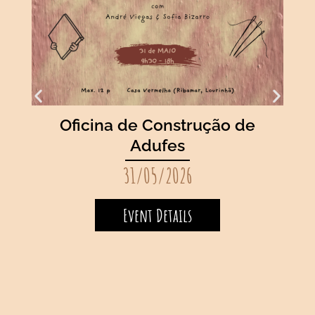
Oficina de Construção de
Adufes
A
31/05/2026
Event Details