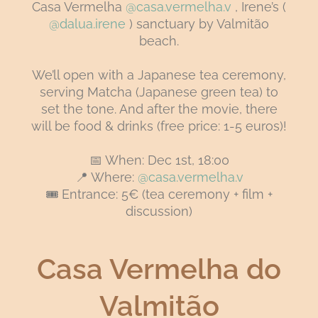
Casa Vermelha
@casa.vermelha.v
, Irene’s (
@dalua.irene
) sanctuary by Valmitão
beach.
We’ll open with a Japanese tea ceremony,
serving Matcha (Japanese green tea) to
set the tone. And after the movie, there
will be food & drinks (free price: 1-5 euros)!
📅 When: Dec 1st, 18:00
📍 Where:
@casa.vermelha.v
🎟 Entrance: 5€ (tea ceremony + film +
discussion)
Casa Vermelha do
Valmitão